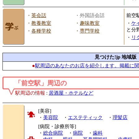
・
英会話
・外国語会話
前空
・
教養教室
・
趣味教室
・
ケ
と分
・
各種学校
・
専門学校
・
リ
見つけた!jp 地域版
●
駅周辺のあなたのお店を紹介します。掲載に
「前空駅」周辺の
駅周辺の情報
:
居酒屋・ホテルなど
[美容]
・
美容院
・
エステティック
・
理髪店
[病院・診療所等]
・
総合病院
・
病院
・
歯科