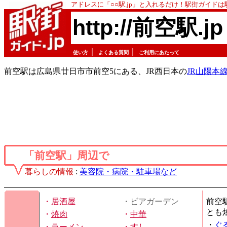
アドレスに「○○駅.jp」と入れるだけ！駅街ガイド
http://前空駅.jp
｜
｜
使い方
よくある質問
ご利用にあたって
前空駅は広島県廿日市市前空5にある、JR西日本の
JR山陽本
「前空駅」周辺で
暮らしの情報
:
美容院・病院・駐車場など
・
居酒屋
・ビアガーデン
前空
とも
・
焼肉
・
中華
・
ぐ
・
ラーメン
・
すし