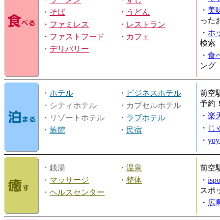
・
美
・
そば
・
うどん
った
・
ファミレス
・
レストラン
・
ホ
・
ファストフード
・
カフェ
検索
・
デリバリー
・
食
ング
・
ホテル
・
ビジネスホテル
前空
予約
・シティホテル
・カプセルホテル
・
楽
・リゾートホテル
・
ラブホテル
・
じ
・
旅館
・
民宿
・
yo
・銭湯
・
温泉
前空
・
マッサージ
・
整体
・
is
スポ
・
ヘルスセンター
・
広