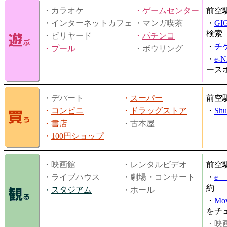
・カラオケ
・
ゲームセンター
前空
・インターネットカフェ
・マンガ喫茶
・
GI
検索
・ビリヤード
・
パチンコ
・
チ
・
プール
・ボウリング
・
e-
ース
・デパート
・
スーパー
前空
・
コンビニ
・
ドラッグストア
・
Shu
・
書店
・古本屋
・
100円ショップ
・映画館
・レンタルビデオ
前空
・ライブハウス
・劇場・コンサート
・
e
約
・
スタジアム
・ホール
・
Mov
をチ
・映画