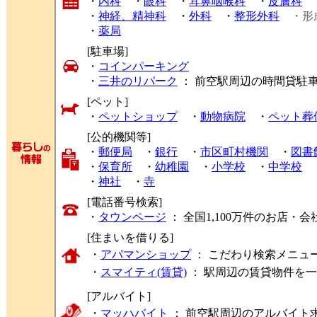
・
内科
・
眼科
・
耳鼻咽喉科
・
皮膚科
・
神経、精神科
・
外科
・
整形外科
・形
・
薬局
[駐車場]
・
コインパーキング
・
三井のリパーク
： 前空駅周辺の時間貸駐
[ペット]
・
ペットショップ
・
動物病院
・
ペット葬
[公的機関等]
・
郵便局
・
銀行
・
市区町村機関
・
図書
・
保育所
・
幼稚園
・
小学校
・
中学校
・
神社
・
寺
[電話番号検索]
・
タウンページ
： 全国1,100万件のお店
[住まいを借りる]
・
アパマンショップ
： こだわり検索メニュ
・
スマイティ(賃貸)
： 駅周辺の賃貸物件を
[アルバイト]
・
マッハバイト
： 前空駅周辺のアルバイト