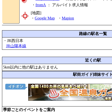
・
fromA
：
アルバイト求人情報
[地図]
・
Google Map
・
Mapion
路線の駅名一覧
・JR西日本
JR山陽本線
近くの駅
5km以内に他の駅はありません
駅街ガイド姉妹サイ
季節ごとのイベントをご案内